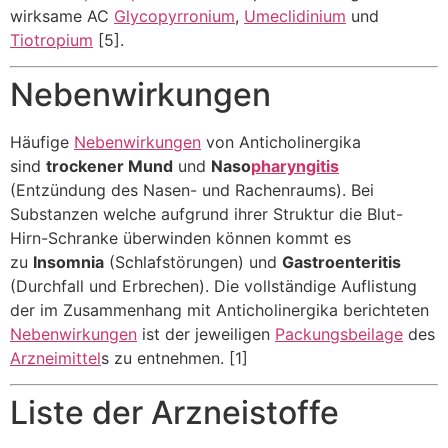
wirksame AC
Glycopyrronium
,
Umeclidinium
und
Tiotropium
[5].
Nebenwirkungen
Häufige
Nebenwirkungen
von Anticholinergika
sind
trockener Mund
und
Naso
pharyngitis
(Entzündung des Nasen- und Rachenraums). Bei
Substanzen welche aufgrund ihrer Struktur die Blut-
Hirn-Schranke überwinden können kommt es
zu
Insomnia
(Schlafstörungen) und
Gastroenteritis
(Durchfall und Erbrechen). Die vollständige Auflistung
der im Zusammenhang mit Anticholinergika berichteten
Nebenwirkungen
ist der jeweiligen
Packungsbeilage
des
Arzneimittel
s zu entnehmen. [1]
Liste der Arzneistoffe