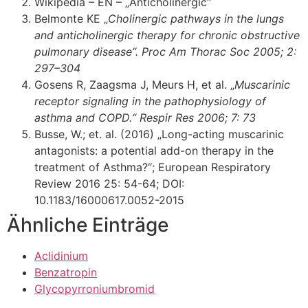
Wikipedia – EN – „Anticholinergic“
Belmonte
KE „
Cholinergic pathways in the lungs
and anticholinergic therapy for chronic obstructive
pulmonary disease“
.
Proc Am Thorac Soc
2005
;
2
:
297
–
304
Gosens
R
,
Zaagsma
J
,
Meurs
H
,
et al. „
Muscarinic
receptor signaling in the pathophysiology of
asthma and COPD
.“
Respir Res
2006
;
7
:
73
Busse, W.; et. al. (2016) „Long-acting muscarinic
antagonists: a potential add-on therapy in the
treatment of Asthma?“;
European Respiratory
Review
2016
25:
54-64;
DOI:
10.1183/16000617.0052-2015
Ähnliche Einträge
Aclidinium
Benzatropin
Glycopyrroniumbromid