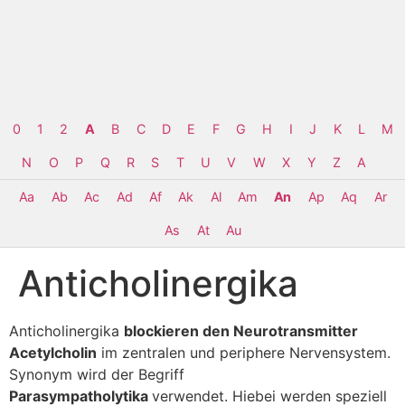
0
1
2
A
B
C
D
E
F
G
H
I
J
K
L
M
N
O
P
Q
R
S
T
U
V
W
X
Y
Z
Α
Aa
Ab
Ac
Ad
Af
Ak
Al
Am
An
Ap
Aq
Ar
As
At
Au
Anticholinergika
Anticholinergika
blockieren den Neurotransmitter
Acetylcholin
im zentralen und periphere Nervensystem.
Synonym wird der Begriff
Parasympatholytika
verwendet. Hiebei werden speziell