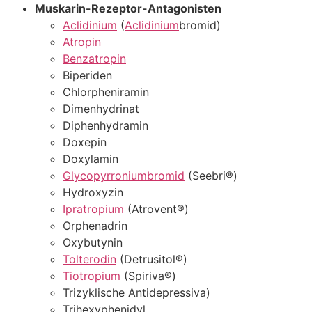
Muskarin-Rezeptor-Antagonisten
Aclidinium
(
Aclidinium
bromid)
Atropin
Benzatropin
Biperiden
Chlorpheniramin
Dimenhydrinat
Diphenhydramin
Doxepin
Doxylamin
Glycopyrroniumbromid
(Seebri®)
Hydroxyzin
Ipratropium
(Atrovent®)
Orphenadrin
Oxybutynin
Tolterodin
(Detrusitol®)
Tiotropium
(Spiriva®)
Trizyklische Antidepressiva)
Trihexyphenidyl