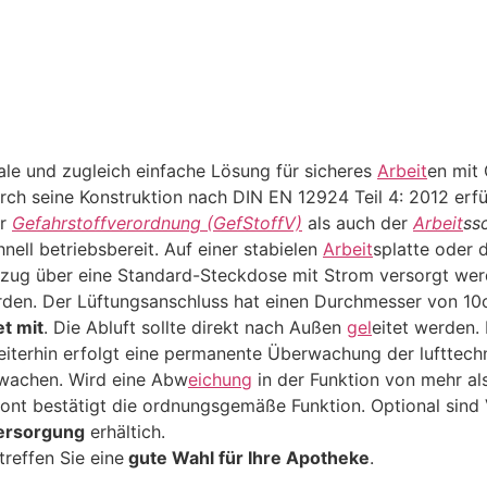
eale und zugleich einfache Lösung für sicheres
Arbeit
en mit 
urch seine Konstruktion nach DIN EN 12924 Teil 4: 2012 erfü
er
Gefahrstoffverordnung (GefStoffV)
als auch der
Arbeit
ss
nell betriebsbereit. Auf einer stabielen
Arbeit
splatte oder 
bzug über eine Standard-Steckdose mit Strom versorgt werd
den. Der Lüftungsanschluss hat einen Durchmesser von 10c
t mit
. Die Abluft sollte direkt nach Außen
gel
eitet werden.
Weiterhin erfolgt eine permanente Überwachung der lufttec
rwachen. Wird eine Abw
eichung
in der Funktion von mehr als
ront bestätigt die ordnungsgemäße Funktion. Optional sind 
ersorgung
erhältich.
reffen Sie eine
gute Wahl für Ihre Apotheke
.