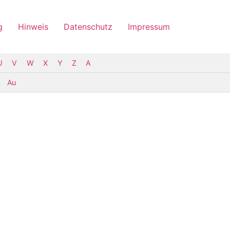
g
Hinweis
Datenschutz
Impressum
U
V
W
X
Y
Z
Α
Au