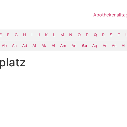
Apothekenallta
E
F
G
H
I
J
K
L
M
N
O
P
Q
R
S
T
Ab
Ac
Ad
Af
Ak
Al
Am
An
Ap
Aq
Ar
As
At
platz