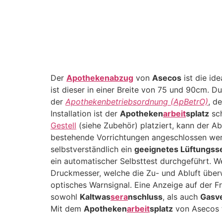
Der
Apothekenabzug
von
Asecos
ist die id
ist dieser in einer Breite von 75 und 90cm. D
der
Apothekenbetriebsordnung (ApBetrO)
, d
Installation ist der
Apotheken
arbeit
splatz
sch
Gestell
(siehe Zubehör) platziert, kann der A
bestehende Vorrichtungen angeschlossen wer
selbstverständlich ein
geeignetes Lüftungsse
ein automatischer Selbsttest durchgeführt. 
Druckmesser, welche die Zu- und Abluft übe
optisches Warnsignal. Eine Anzeige auf der F
sowohl
Kaltwas
sera
nschluss
, als auch
Gasv
Mit dem
Apotheken
arbeit
splatz
von Asecos t