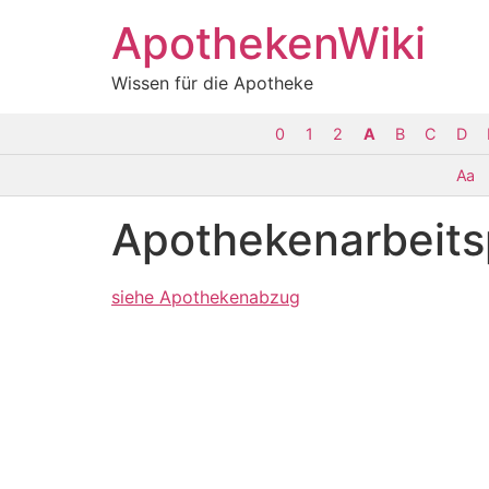
ApothekenWiki
Wissen für die Apotheke
0
1
2
A
B
C
D
Aa
Apothekenarbeits
siehe Apothekenabzug