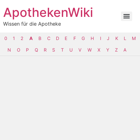
ApothekenWiki
Wissen für die Apotheke
0
1
2
A
B
C
D
E
F
G
H
I
J
K
L
M
N
O
P
Q
R
S
T
U
V
W
X
Y
Z
Α