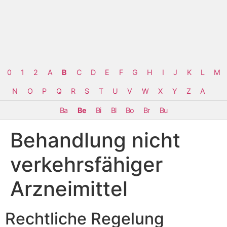
0
1
2
A
B
C
D
E
F
G
H
I
J
K
L
M
N
O
P
Q
R
S
T
U
V
W
X
Y
Z
Α
Ba
Be
Bi
Bl
Bo
Br
Bu
Behandlung nicht
verkehrsfähiger
Arzneimittel
Rechtliche Regelung