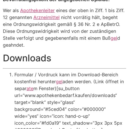
Wer als
Apothekenleiter
eines der oben in Ziff. 1 bis Ziff.
12 genannten
Arzneimittel
nicht vorrätig hält, begeht
eine Ordnungswidrigkeit gemäß § 36 Nr. 2 e ApBetrO.
Diese Ordnungswidrigkeit wird von der zuständigen
Stelle verfolgt und gegebenenfalls mit einem Buß
gel
d
geahndet.
Downloads
Formular / Vordruck kann im Download-Bereich
kostenfrei herunter
gel
aden werden. (Link öffnet in
separ
ate
m Fenster)[su_button
url=“www.apothekenbedarf.kaufen/downloads“
target=“blank“ style=“glass“
background=“#5ced04″ color=“#000000″
wide=“yes“ icon=“icon: hand-o-up“
icon_color=“#fd0a19″ text_shadow=“3px 3px 5px