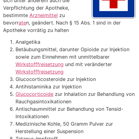
sich unter anderem auch die
Verpflichtung der Apotheke,
bestimmte
Arzneimittel
zu
bevorr
ate
n, geändert. Nach § 15 Abs. 1 sind in der
Apotheke vorrätig zu halten
Analgetika
Betäubungsmittel, darunter Opioide zur Injektion
sowie zum Einnehmen mit unmittelbarer
Wirkstofffreisetzung
und mit veränderter
Wirkstofffreisetzung
Glucocorticosteroide zur Injektion
Antihistaminika zur Injektion
Glucocorticoide
zur Inhalation zur Behandlung von
Rauchgasintoxikationen
Antischaummittel zur Behandlung von Tensid-
Intoxikationen
Medizinische Kohle, 50 Gramm Pulver zur
Herstellung einer Suspension
Tetanus-Impfstoff