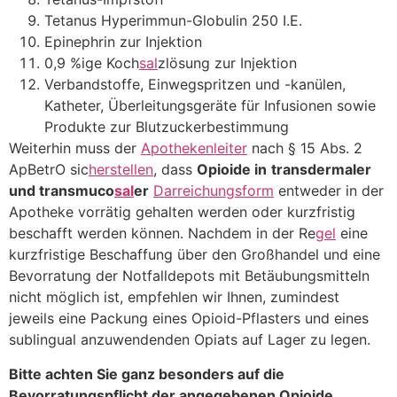
Tetanus Hyperimmun-Globulin 250 I.E.
Epinephrin zur Injektion
0,9 %ige Koch
sal
zlösung zur Injektion
Verbandstoffe, Einwegspritzen und -kanülen,
Katheter, Überleitungsgeräte für Infusionen sowie
Produkte zur Blutzuckerbestimmung
Weiterhin muss der
Apothekenleiter
nach § 15 Abs. 2
ApBetrO sic
herstellen
, dass
Opioide in
transdermaler
und transmuco
sal
er
Darreichungsform
entweder in der
Apotheke vorrätig gehalten werden oder kurzfristig
beschafft werden können. Nachdem in der Re
gel
eine
kurzfristige Beschaffung über den Großhandel und eine
Bevorratung der Notfalldepots mit Betäubungsmitteln
nicht möglich ist, empfehlen wir Ihnen, zumindest
jeweils eine Packung eines Opioid-Pflasters und eines
sublingual anzuwendenden Opiats auf Lager zu legen.
Bitte achten Sie ganz besonders auf die
Bevorratungspflicht der angegebenen Opioide.