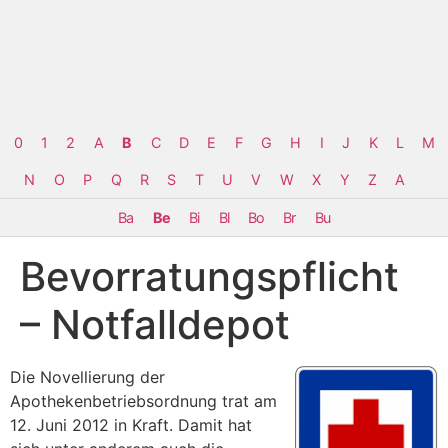
0
1
2
A
B
C
D
E
F
G
H
I
J
K
L
M
N
O
P
Q
R
S
T
U
V
W
X
Y
Z
Α
Ba
Be
Bi
Bl
Bo
Br
Bu
Bevorratungspflicht
– Notfalldepot
Die Novellierung der
Apothekenbetriebsordnung trat am
12. Juni 2012 in Kraft. Damit hat