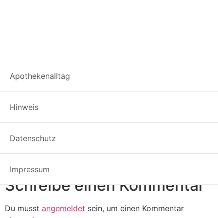
Campylobacter sp
Apothekenalltag
bacteria
Hinweis
Datenschutz
Impressum
Schreibe einen Kommentar
Du musst
angemeldet
sein, um einen Kommentar