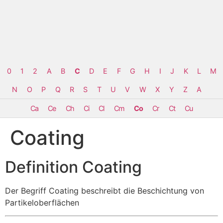
0
1
2
A
B
C
D
E
F
G
H
I
J
K
L
M
N
O
P
Q
R
S
T
U
V
W
X
Y
Z
Α
Ca
Ce
Ch
Ci
Cl
Cm
Co
Cr
Ct
Cu
Coating
Definition Coating
Der Begriff Coating beschreibt die Beschichtung von
Partikeloberflächen