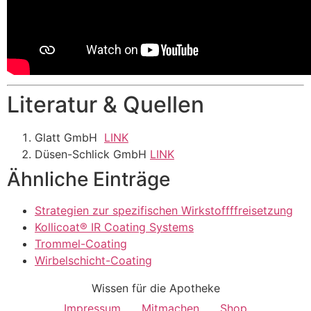
Literatur & Quellen
Glatt GmbH
LINK
Düsen-Schlick GmbH
LINK
Ähnliche Einträge
Strategien zur spezifischen Wirkstoffffreisetzung
Kollicoat® IR Coating Systems
Trommel-Coating
Wirbelschicht-Coating
Wissen für die Apotheke
Impressum
Mitmachen
Shop