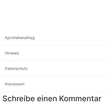
Kalibrierung
Apothekenalltag
Biegeschwinger
Hinweis
Datenschutz
Impressum
Kalibrierung
Biegeschwinger
Schreibe einen Kommentar