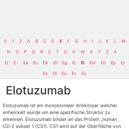
0
1
2
A
B
C
D
E
F
G
H
I
J
K
L
M
N
O
P
Q
R
S
T
U
V
W
X
Y
Z
Α
E(
E-
Ea
Ec
Ed
Ef
Eg
Ei
El
Em
En
Ep
Er
Es
Et
Eu
Ev
Ex
Elotuzumab
Elotuzumab ist ein monoklonaler Antikörper welcher
entwickelt wurde um eine spezifische Struktur zu
erkennen. Elotuzumab bindet an das Protein „human
CD-2 subset 1 (CS1). CS1 wird auf der Oberfläche von