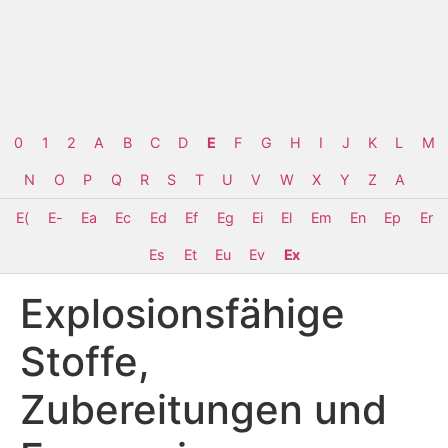
0
1
2
A
B
C
D
E
F
G
H
I
J
K
L
M
N
O
P
Q
R
S
T
U
V
W
X
Y
Z
Α
E(
E-
Ea
Ec
Ed
Ef
Eg
Ei
El
Em
En
Ep
Er
Es
Et
Eu
Ev
Ex
Explosionsfähige
Stoffe,
Zubereitungen und