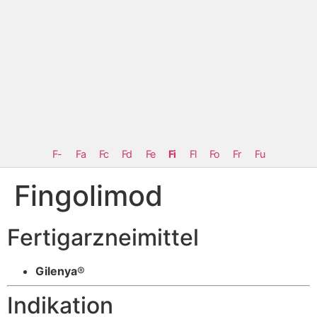
F-
Fa
Fc
Fd
Fe
Fi
Fl
Fo
Fr
Fu
Fingolimod
Fertigarzneimittel
Gilenya
®
Indikation