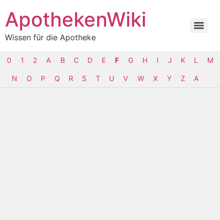
ApothekenWiki
Wissen für die Apotheke
0
1
2
A
B
C
D
E
F
G
H
I
J
K
L
M
N
O
P
Q
R
S
T
U
V
W
X
Y
Z
Α