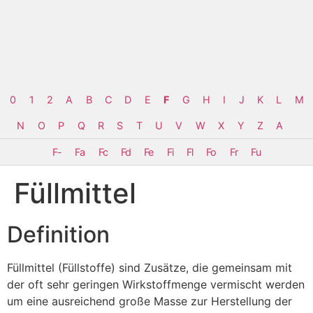
0
1
2
A
B
C
D
E
F
G
H
I
J
K
L
M
N
O
P
Q
R
S
T
U
V
W
X
Y
Z
Α
F-
Fa
Fc
Fd
Fe
Fi
Fl
Fo
Fr
Fu
Füllmittel
Definition
Füllmittel (Füllstoffe) sind Zusätze, die gemeinsam mit
der oft sehr geringen Wirkstoffmenge vermischt werden
um eine ausreichend große Masse zur Herstellung der