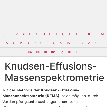
0
1
2
A
B
C
D
E
F
G
H
I
J
K
L
M
N
O
P
Q
R
S
T
U
V
W
X
Y
Z
Α
Ka
Ke
Kl
Kn
Ko
Kr
Kü
Knudsen-Effusions-
Massenspektrometrie
Mit der Methode der
Knudsen-Effusions-
Massenspektrometrie (KEMS)
ist es möglich, durch
Verdampfungsuntersuchungen chemische