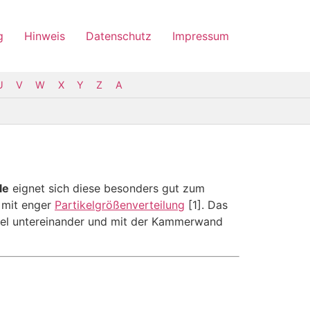
g
Hinweis
Datenschutz
Impressum
U
V
W
X
Y
Z
Α
le
eignet sich diese besonders gut zum
e mit enger
Partikelgrößenverteilung
[1]. Das
ikel untereinander und mit der Kammerwand