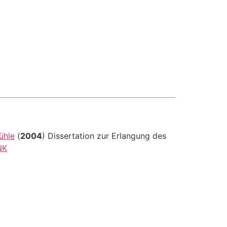
ühle
(
2004
) Dissertation zur Erlangung des
NK