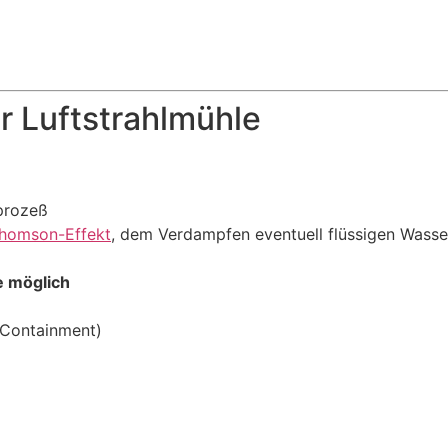
er Luftstrahlmühle
prozeß
Thomson-Effekt
, dem Verdampfen eventuell flüssigen Wass
 möglich
 Containment)