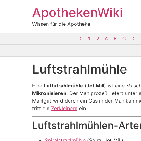
ApothekenWiki
Wissen für die Apotheke
0
1
2
A
B
C
D
Luftstrahlmühle
Eine
Luftstrahlmühle
(
Jet Mill
) ist eine Masc
Mikronisieren
. Der Mahlprozeß liefert unter
Mahlgut wird durch ein Gas in der Mahlkamme
tritt ein
Zerkleinern
ein.
Luftstrahlmühlen-Arte
Spiralstrahlmühle
(Spiral Jet Mill)