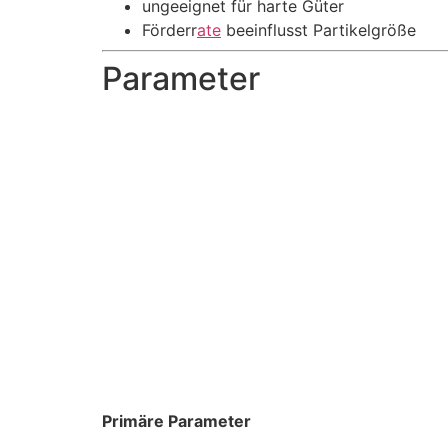
ungeeignet für harte Güter
Förderr
ate
beeinflusst Partikelgröße
Parameter
Primäre Parameter