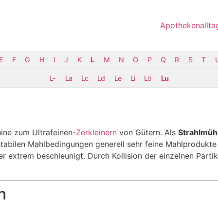
Apothekenallta
E
F
G
H
I
J
K
L
M
N
O
P
Q
R
S
T
L-
La
Lc
Ld
Le
Li
Lö
Lu
hine zum Ultrafeinen-
Zerkleinern
von Gütern. Als
Strahlmüh
 stabilen Mahlbedingungen generell sehr feine Mahlprodukt
r extrem beschleunigt. Durch Kollision der einzelnen Part
n