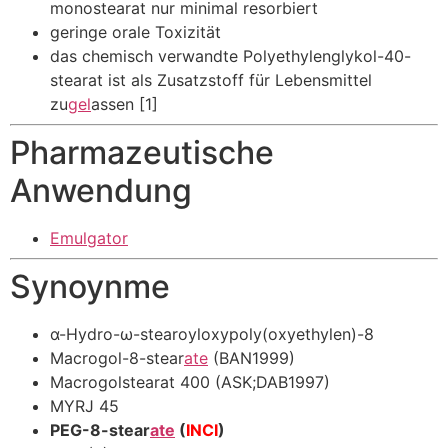
monostearat nur minimal resorbiert
geringe orale Toxizität
das chemisch verwandte Polyethylenglykol-40-
stearat ist als Zusatzstoff für Lebensmittel
zu
gel
assen [1]
Pharmazeutische
Anwendung
Emulgator
Synoynme
α-Hydro-ω-stearoyloxypoly(oxyethylen)-8
Macrogol-8-stear
ate
(BAN1999)
Macrogolstearat 400 (ASK;DAB1997)
MYRJ 45
PEG-8-stear
ate
(
INCI
)