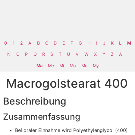
0
1
2
A
B
C
D
E
F
G
H
I
J
K
L
M
N
O
P
Q
R
S
T
U
V
W
X
Y
Z
Α
Ma
Me
Mi
Mo
Mu
My
Macrogolstearat 400
Beschreibung
Zusammenfassung
Bei oraler Einnahme wird Polyethylenglycol (400)