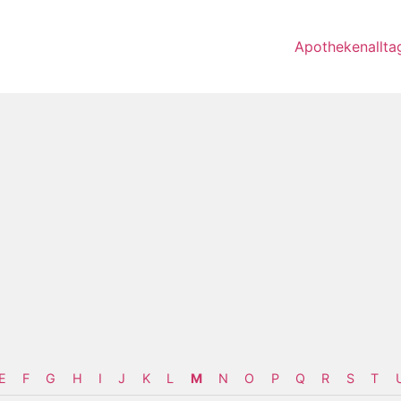
Apothekenallta
E
F
G
H
I
J
K
L
M
N
O
P
Q
R
S
T