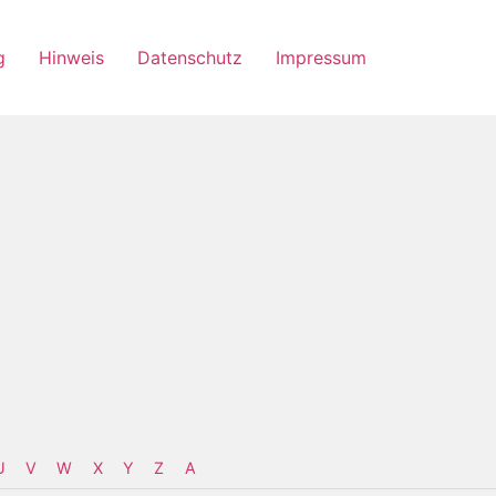
g
Hinweis
Datenschutz
Impressum
U
V
W
X
Y
Z
Α