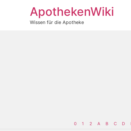
ApothekenWiki
Wissen für die Apotheke
0
1
2
A
B
C
D