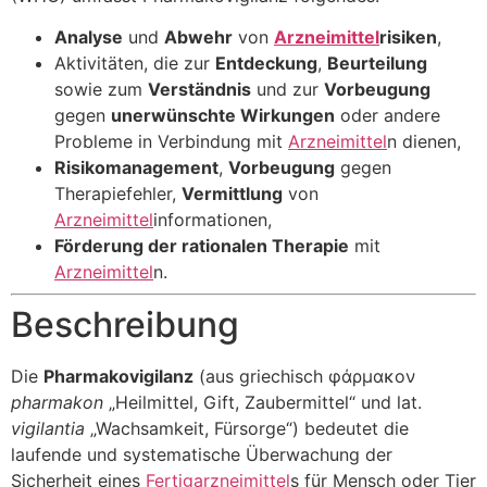
Analyse
und
Abwehr
von
Arzneimittel
risiken
,
Aktivitäten, die zur
Entdeckung
,
Beurteilung
sowie zum
Verständnis
und zur
Vorbeugung
gegen
unerwünschte Wirkungen
oder andere
Probleme in Verbindung mit
Arzneimittel
n dienen,
Risikomanagement
,
Vorbeugung
gegen
Therapiefehler,
Vermittlung
von
Arzneimittel
informationen,
Förderung der rationalen Therapie
mit
Arzneimittel
n.
Beschreibung
Die
Pharmakovigilanz
(aus griechisch
φάρμακον
pharmakon
„Heilmittel, Gift, Zaubermittel“ und lat.
vigilantia
„Wachsamkeit, Fürsorge“) bedeutet die
laufende und systematische Überwachung der
Sicherheit eines
Fertigarzneimittel
s für Mensch oder Tier