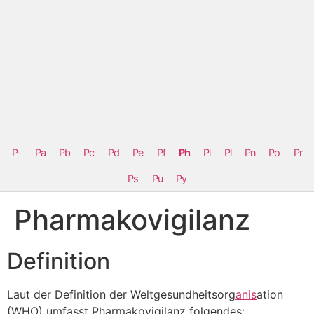
P-
Pa
Pb
Pc
Pd
Pe
Pf
Ph
Pi
Pl
Pn
Po
Pr
Ps
Pu
Py
Pharmakovigilanz
Definition
Laut der Definition der Weltgesundheitsorg
anis
ation
(WHO) umfasst Pharmakovigilanz folgendes: