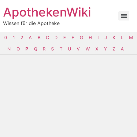
ApothekenWiki
Wissen für die Apotheke
0
1
2
A
B
C
D
E
F
G
H
I
J
K
L
M
N
O
P
Q
R
S
T
U
V
W
X
Y
Z
Α