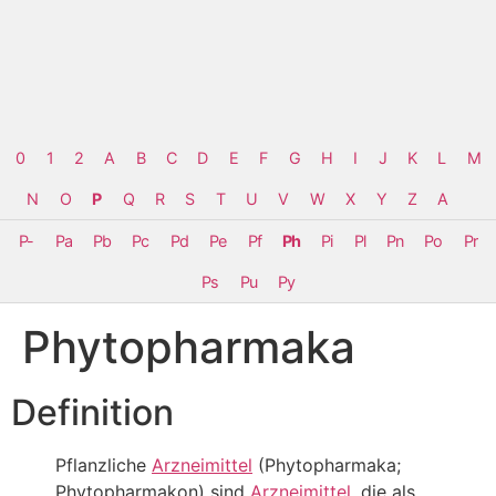
0
1
2
A
B
C
D
E
F
G
H
I
J
K
L
M
N
O
P
Q
R
S
T
U
V
W
X
Y
Z
Α
P-
Pa
Pb
Pc
Pd
Pe
Pf
Ph
Pi
Pl
Pn
Po
Pr
Ps
Pu
Py
Phytopharmaka
Definition
Pflanzliche
Arzneimittel
(Phytopharmaka;
Phytopharmakon) sind
Arzneimittel
, die als