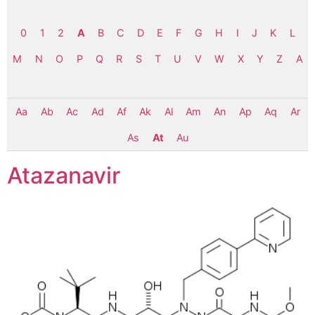
0
1
2
A
B
C
D
E
F
G
H
I
J
K
L
M
N
O
P
Q
R
S
T
U
V
W
X
Y
Z
Α
Aa
Ab
Ac
Ad
Af
Ak
Al
Am
An
Ap
Aq
Ar
As
At
Au
Atazanavir