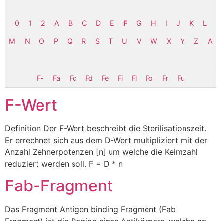
0
1
2
A
B
C
D
E
F
G
H
I
J
K
L
M
N
O
P
Q
R
S
T
U
V
W
X
Y
Z
Α
F-
Fa
Fc
Fd
Fe
Fi
Fl
Fo
Fr
Fu
F-Wert
Definition Der F-Wert beschreibt die Sterilisationszeit.
Er errechnet sich aus dem D-Wert multipliziert mit der
Anzahl Zehnerpotenzen [n] um welche die Keimzahl
reduziert werden soll. F = D * n
Fab-Fragment
Das Fragment Antigen binding Fragment (Fab