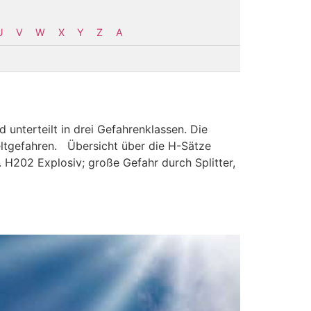
U
V
W
X
Y
Z
Α
 unterteilt in drei Gefahrenklassen. Die
ltgefahren. Übersicht über die H-Sätze
 H202 Explosiv; große Gefahr durch Splitter,