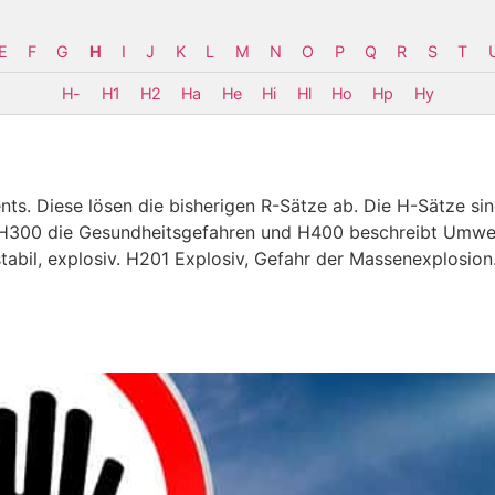
E
F
G
H
I
J
K
L
M
N
O
P
Q
R
S
T
H-
H1
H2
Ha
He
Hi
Hl
Ho
Hp
Hy
ts. Diese lösen die bisherigen R-Sätze ab. Die H-Sätze sind
 H300 die Gesundheitsgefahren und H400 beschreibt Umwe
abil, explosiv. H201 Explosiv, Gefahr der Massenexplosion.