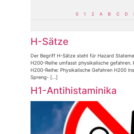
0
1
2
A
B
C
D
H-Sätze
Der Begriff H-Sätze steht für Hazard Statemen
H200-Reihe umfasst physikalische gefahren.
H200-Reihe: Physikalische Gefahren H200 Inst
Spreng- […]
H1-Antihistaminika