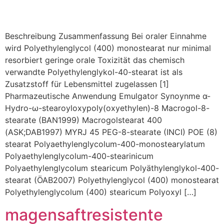
Beschreibung Zusammenfassung Bei oraler Einnahme
wird Polyethylenglycol (400) monostearat nur minimal
resorbiert geringe orale Toxizität das chemisch
verwandte Polyethylenglykol-40-stearat ist als
Zusatzstoff für Lebensmittel zugelassen [1]
Pharmazeutische Anwendung Emulgator Synoynme α-
Hydro-ω-stearoyloxypoly(oxyethylen)-8 Macrogol-8-
stearate (BAN1999) Macrogolstearat 400
(ASK;DAB1997) MYRJ 45 PEG-8-stearate (INCI) POE (8)
stearat Polyaethylenglycolum-400-monostearylatum
Polyaethylenglycolum-400-stearinicum
Polyaethylenglycolum stearicum Polyäthylenglykol-400-
stearat (ÖAB2007) Polyethylenglycol (400) monostearat
Polyethylenglycolum (400) stearicum Polyoxyl […]
magensaftresistente