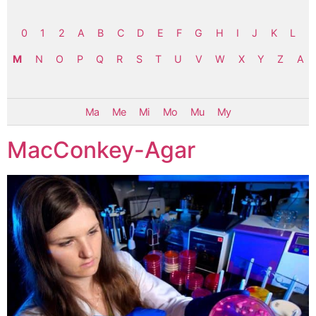
0
1
2
A
B
C
D
E
F
G
H
I
J
K
L
M
N
O
P
Q
R
S
T
U
V
W
X
Y
Z
Α
Ma
Me
Mi
Mo
Mu
My
MacConkey-Agar