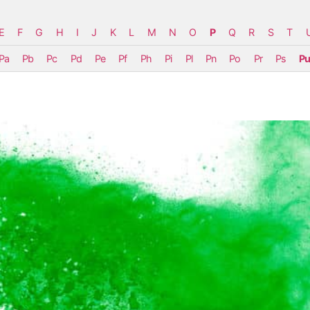
E
F
G
H
I
J
K
L
M
N
O
P
Q
R
S
T
Pa
Pb
Pc
Pd
Pe
Pf
Ph
Pi
Pl
Pn
Po
Pr
Ps
P