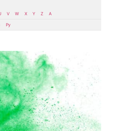
U
V
W
X
Y
Z
Α
u
Py