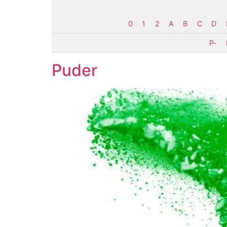
0
1
2
A
B
C
D
P-
Puder