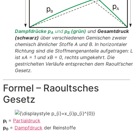
Dampfdrücke p
und
p
(grün)
und
Gesamtdruck
A
B
(schwarz)
über verschiedenen Gemischen zweier
chemisch ähnlicher Stoffe A und B. In horizontaler
Richtung sind die Stoffmengenanteile aufgetragen: L
ist xA = 1 und xB = 0, rechts umgekehrt. Die
gestrichelten Verläufe entsprechen dem Raoult’sche
Gesetz.
Formel – Raoultsches
Gesetz
p
=
Partialdruck
i
p
=
Dampfdruck
der Reinstoffe
0