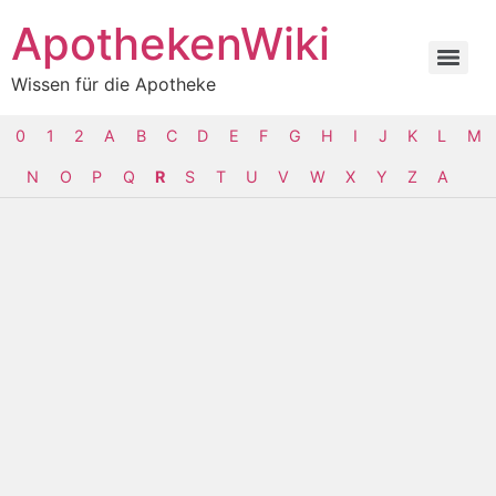
ApothekenWiki
Wissen für die Apotheke
0
1
2
A
B
C
D
E
F
G
H
I
J
K
L
M
N
O
P
Q
R
S
T
U
V
W
X
Y
Z
Α