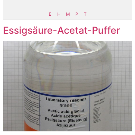
E
H
M
P
T
Essigsäure-Acetat-Puffer