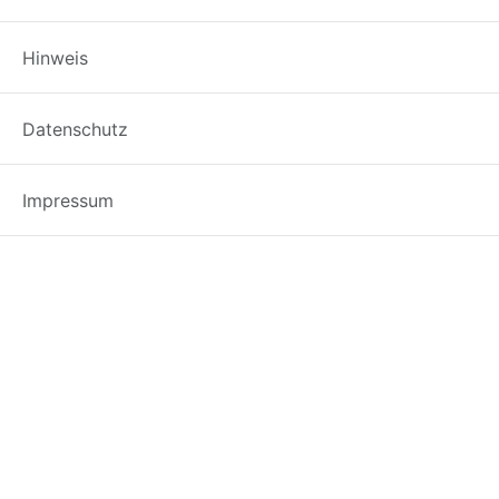
Hinweis
Schreibe einen Komme
Datenschutz
Du musst
angemeldet
sein, um einen Kommen
Impressum
Wissen für die Apotheke