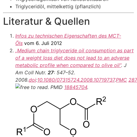
Triglyceridöl, mittelkettig (pflanzlich)
Literatur & Quellen
Infos zu technischen Eigenschaften des MCT-
Öls
vom 6. Juli 2012
„Medium chain triglyceride oil consumption as part
of a weight loss diet does not lead to an adverse
metabolic profile when compared to olive oil“
.
J
Am Coll Nutr
.
27
: 547–52.
2008.
doi
:
10.1080/07315724.2008.10719737
.
PMC
287
. PMID
18845704
.