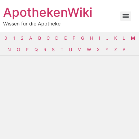
ApothekenWiki
Wissen für die Apotheke
0
1
2
A
B
C
D
E
F
G
H
I
J
K
L
M
N
O
P
Q
R
S
T
U
V
W
X
Y
Z
Α