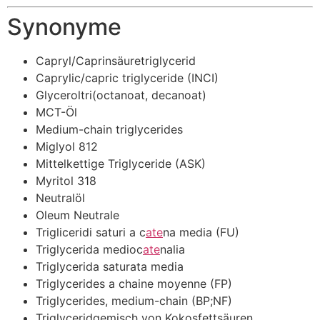
Synonyme
Capryl/Caprinsäuretriglycerid
Caprylic/capric triglyceride (INCI)
Glyceroltri(octanoat, decanoat)
MCT-Öl
Medium-chain triglycerides
Miglyol 812
Mittelkettige Triglyceride (ASK)
Myritol 318
Neutralöl
Oleum Neutrale
Trigliceridi saturi a c
ate
na media (FU)
Triglycerida medioc
ate
nalia
Triglycerida saturata media
Triglycerides a chaine moyenne (FP)
Triglycerides, medium-chain (BP;NF)
Triglyceridgemisch von Kokosfettsäuren