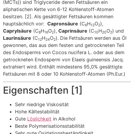
(MCTs)) sind Triglyceride deren Fettsäuren ein
aliphatischen Kette von 6-12 Kohlenstoff-Atomen
besitzen. [2]. Als gesättigter Fettsäuren kommen
hauptsächlich vor:
Capronsäure
(C
H
O
),
6
12
2
Caprylsäure
(C
H
O
),
Caprinsäure
(C
H
O
) und
8
16
2
10
20
2
Laurinsäure
(C
H
O
). Die Fettsäuren werden aus Öl
12
24
2
gewonnen, das aus dem festen und getrockneten Teil
des Endosperms von Cocos nucifera L. oder aus dem
getrockneten Endosperm von Elaeis guineensis Jacq.
extrahiert wird. Enthält mindestens 95,0% gesättigte
Fettsäuren mit 8 oder 10 Kohlenstoff-Atomen (Ph.Eur.)
Eigenschaften [1]
Sehr niedrige Viskosität
Hohe Kältestabilität
Gute
Löslichkeit
in Alkohol
Beste Polymerisationsstabilität
Sehr gute Oxidationsbeständigkeit