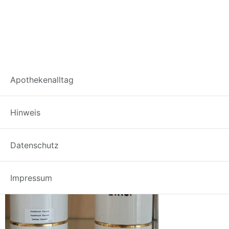
Weiche-Zinkpaste-
Apothekenalltag
Pasta-Zinci-Mollis
Hinweis
Datenschutz
Impressum