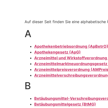
Auf dieser Seit finden Sie eine alphabetische
A
Apothekenbetriebsordnung (ApBetrO
Apothekengesetz (ApG)
Arzneimittel und Wirkstoffverordnu
Arzneimittelmarktneuordnungsgeset
Arzneimittelpreisverordnung (AMPrei
Arzneimittelverschreibungsverordnu
B
Betäubungsmittel-Verschreibungsver
Betäubungsmittelgesetz (BtMG)