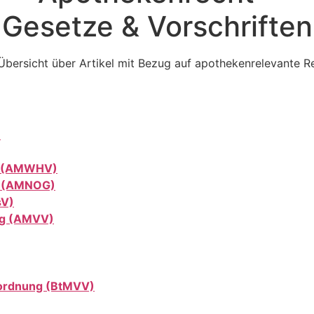
Gesetze & Vorschriften
 Übersicht über Artikel mit Bezug auf apothekenrelevante R
)
ng (AMWHV)
z (AMNOG)
sV)
ng (AMVV)
ordnung (BtMVV)