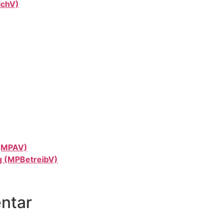
ichV)
(MPAV)
g (MPBetreibV)
ntar