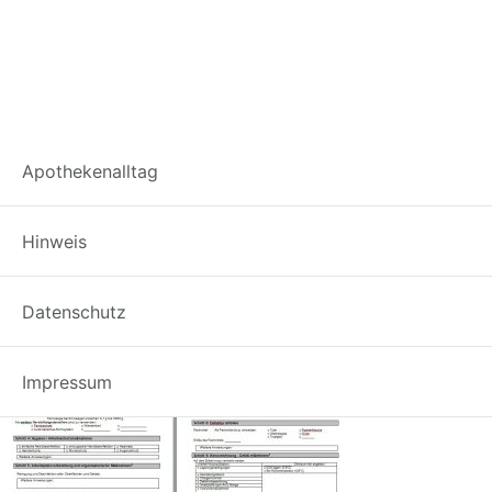
Herstellungsanweisu
Apothekenalltag
für
Hinweis
Defekturarzneimittel
Datenschutz
Impressum