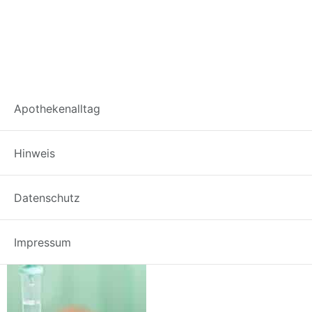
31538403 – infusion
Apothekenalltag
bottle with patient in
Hinweis
bed in hospital
Datenschutz
Impressum