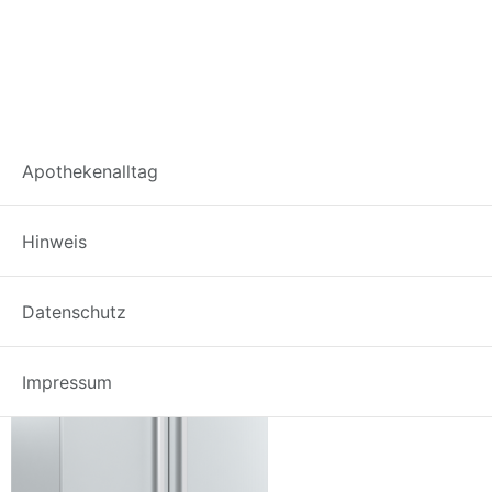
Lager-
Apothekenalltag
Kuehlbrutschrank_IP
Hinweis
Datenschutz
Impressum