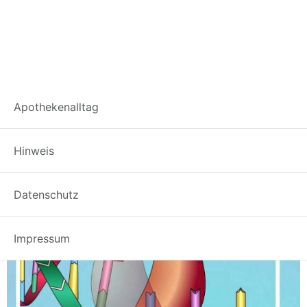
Schlagwort:
HIV
Apothekenalltag
Abacavir – Kurzprofil
Hinweis
Datenschutz
Impressum