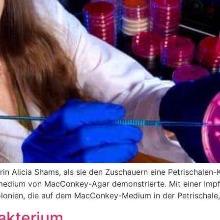
in Alicia Shams, als sie den Zuschauern eine Petrischalen-
edium von MacConkey-Agar demonstrierte. Mit einer Impfös
lonien, die auf dem MacConkey-Medium in der Petrischale, d
bakterium