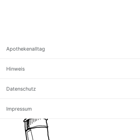
aluminiumchlorid-
Apothekenalltag
hexahydrat-deo
Hinweis
Datenschutz
Impressum