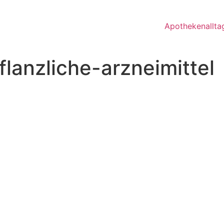
Apothekenallta
lanzliche-arzneimittel