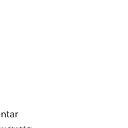
ntar
tar abzugeben.