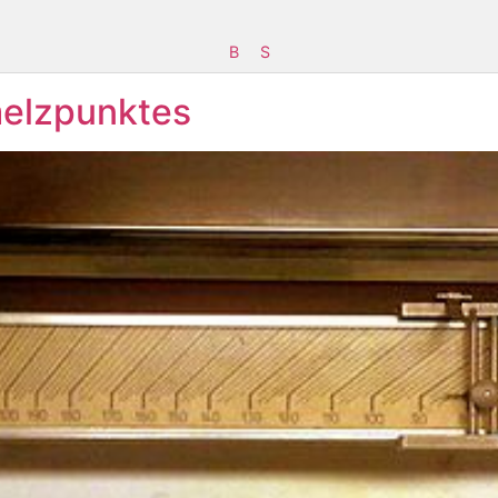
B
S
elzpunktes