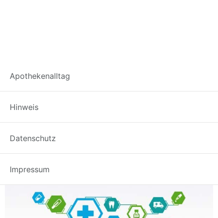
Schlagwort:
Apothekenalltag
Interaktionen
Hinweis
Interaktionsrätsel
Datenschutz
05.05.2017
Impressum