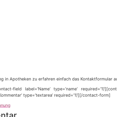
g in Apotheken zu erfahren einfach das Kontaktformular au
ntact-field label=’Name‘ type=’name‘ required=’1’/][con
=’Kommentar‘ type=’textarea‘ required=’1’/][/contact-form]
hnung
ntar