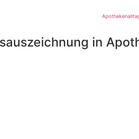
Apothekenallta
eisauszeichnung in Apo