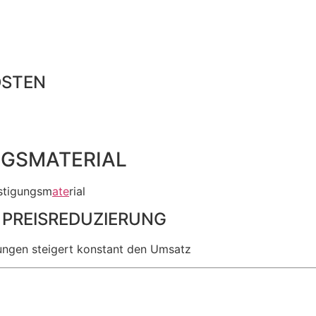
OSTEN
NGSMATERIAL
stigungsm
ate
rial
 PREISREDUZIERUNG
ungen steigert konstant den Umsatz