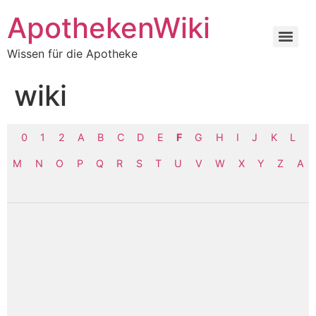
ApothekenWiki
Wissen für die Apotheke
wiki
0
1
2
A
B
C
D
E
F
G
H
I
J
K
L
M
N
O
P
Q
R
S
T
U
V
W
X
Y
Z
Α