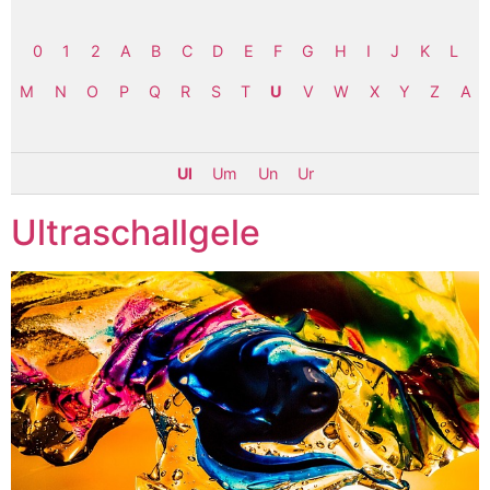
0
1
2
A
B
C
D
E
F
G
H
I
J
K
L
M
N
O
P
Q
R
S
T
U
V
W
X
Y
Z
Α
Ul
Um
Un
Ur
Ultraschallgele