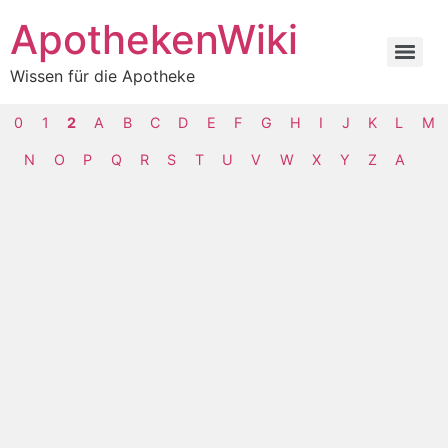
ApothekenWiki
Wissen für die Apotheke
0
1
2
A
B
C
D
E
F
G
H
I
J
K
L
M
N
O
P
Q
R
S
T
U
V
W
X
Y
Z
Α