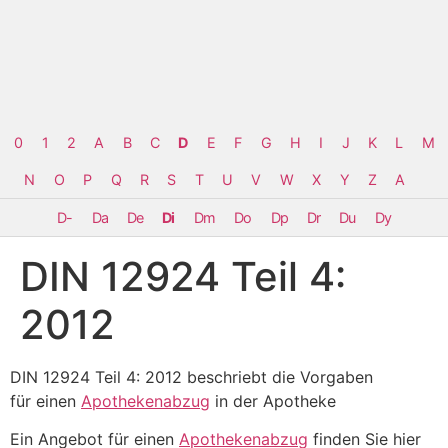
0
1
2
A
B
C
D
E
F
G
H
I
J
K
L
M
N
O
P
Q
R
S
T
U
V
W
X
Y
Z
Α
D-
Da
De
Di
Dm
Do
Dp
Dr
Du
Dy
DIN 12924 Teil 4:
2012
DIN 12924 Teil 4: 2012 beschriebt die Vorgaben
für einen
Apothekenabzug
in der Apotheke
Ein Angebot für einen
Apothekenabzug
finden Sie hier