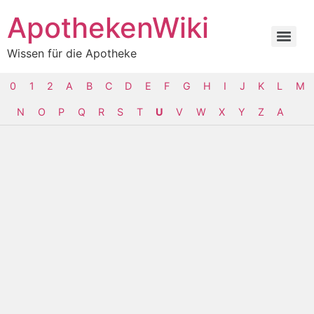
ApothekenWiki
Wissen für die Apotheke
0
1
2
A
B
C
D
E
F
G
H
I
J
K
L
M
N
O
P
Q
R
S
T
U
V
W
X
Y
Z
Α