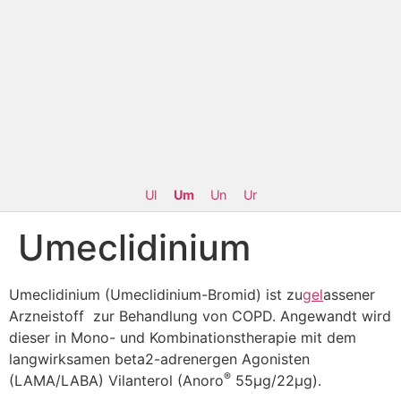
Ul
Um
Un
Ur
Umeclidinium
Umeclidinium (Umeclidinium-Bromid) ist zu
gel
assener
Arzneistoff zur Behandlung von COPD. Angewandt wird
dieser in Mono- und Kombinationstherapie mit dem
langwirksamen beta2-adrenergen Agonisten
®
(LAMA/LABA) Vilanterol (Anoro
55µg/22µg).