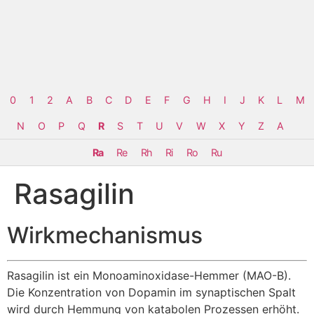
0
1
2
A
B
C
D
E
F
G
H
I
J
K
L
M
N
O
P
Q
R
S
T
U
V
W
X
Y
Z
Α
Ra
Re
Rh
Ri
Ro
Ru
Rasagilin
Wirkmechanismus
Rasagilin ist ein Monoaminoxidase-Hemmer (MAO-B).
Die Konzentration von Dopamin im synaptischen Spalt
wird durch Hemmung von katabolen Prozessen erhöht.