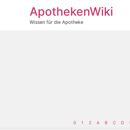
ApothekenWiki
Wissen für die Apotheke
0
1
2
A
B
C
D