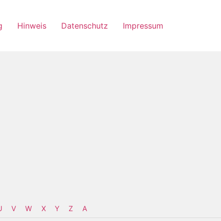
g
Hinweis
Datenschutz
Impressum
U
V
W
X
Y
Z
Α