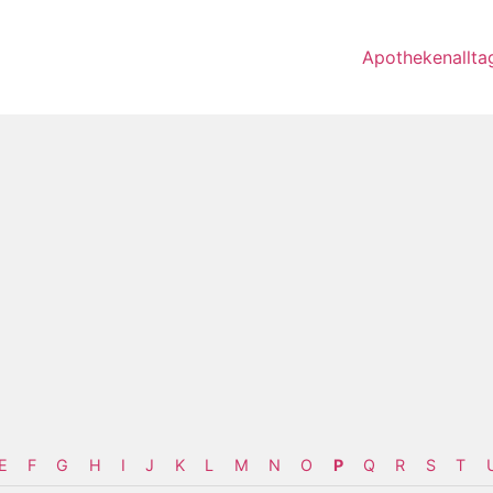
Apothekenallta
E
F
G
H
I
J
K
L
M
N
O
P
Q
R
S
T