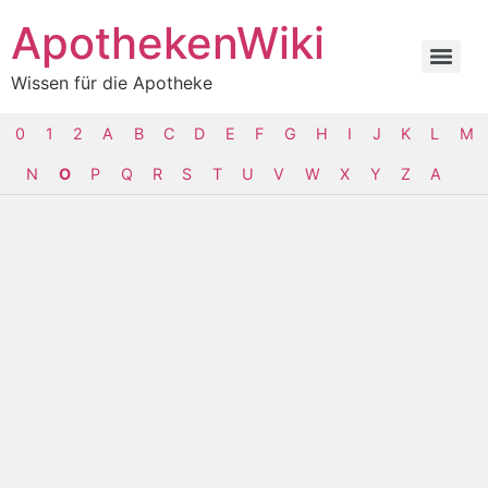
ApothekenWiki
Wissen für die Apotheke
0
1
2
A
B
C
D
E
F
G
H
I
J
K
L
M
N
O
P
Q
R
S
T
U
V
W
X
Y
Z
Α