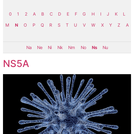
0
1
2
A
B
C
D
E
F
G
H
I
J
K
L
M
N
O
P
Q
R
S
T
U
V
W
X
Y
Z
Α
Na
Ne
Ni
Nk
Nm
No
Ns
Nu
NS5A