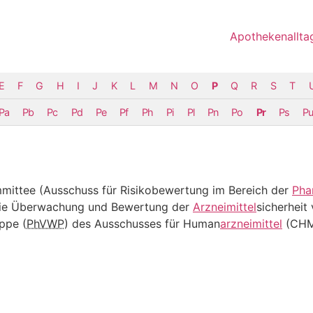
Apothekenallta
E
F
G
H
I
J
K
L
M
N
O
P
Q
R
S
T
Pa
Pb
Pc
Pd
Pe
Pf
Ph
Pi
Pl
Pn
Po
Pr
Ps
P
mmittee
(Ausschuss für Risikobewertung im Bereich der
Pha
r die Überwachung und Bewertung der
Arzneimittel
sicherhei
ppe (
PhVWP
) des Ausschusses für Human
arzneimittel
(
CH