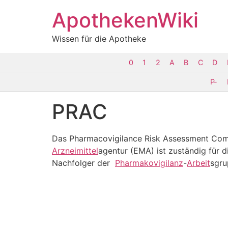
ApothekenWiki
Wissen für die Apotheke
0
1
2
A
B
C
D
P-
PRAC
Das
Pharmacovigilance Risk Assessment Co
Arzneimittel
agentur (
EMA
) ist zuständig fü
Nachfolger der
Pharmakovigilanz
-
Arbeit
sgru