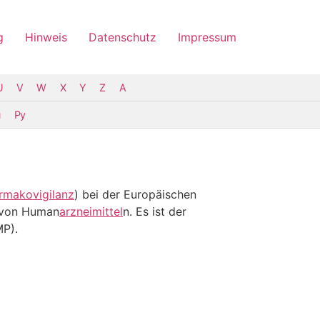
g
Hinweis
Datenschutz
Impressum
U
V
W
X
Y
Z
Α
u
Py
rmakovigilanz
) bei der Europäischen
t von Human
arzneimittel
n. Es ist der
MP
).