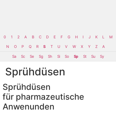
0
1
2
A
B
C
D
E
F
G
H
I
J
K
L
M
N
O
P
Q
R
S
T
U
V
W
X
Y
Z
Α
Sa
Sc
Se
Sg
Sh
Si
So
Sp
St
Su
Sy
Sprühdüsen
Sprühdüsen
für pharmazeutische
Anwenunden